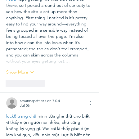
there, so I poked around out of curiosity to 
see how the site is set up more than 
anything. First thing I noticed is it’s pretty 
easy to find your way around—everything 
feels grouped in a sensible way instead of 
being tossed all over the page. I’m also 
into how clean the info looks when it’s 
presented; the tables don’t feel cramped, 
and you can skim across the columns 
without your eyes getting lost.…
Show More
Like
Reply
savannapatt.er.s.on.7.0.4
Jul 06
luck8 trang chủ
 mình vừa ghé thử cho biết 
vì thấy mọi người nói nhiều, chứ cũng 
không kỳ vọng gì. Vào cái là thấy giao diện 
làm khá gọn, kiểu nhìn một lượt là biết nên 