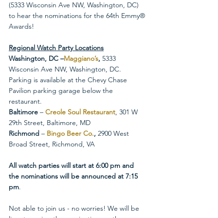
(5333 Wisconsin Ave NW, Washington, DC) 
to hear the nominations for the 64th Emmy® 
Awards! 
Regional Watch Party Locations
Washington, DC –
Maggiano’s
,
 5333 
Wisconsin Ave NW, Washington, DC. 
Parking is available at the Chevy Chase 
Pavilion parking garage below the 
restaurant.
Baltimore
 – 
Creole Soul Restaurant
, 301 W 
29th Street, Baltimore, MD  
Richmond
 – 
Bingo Beer Co.
,
 2900 West 
Broad Street, Richmond, VA
All watch parties will start at 6:00 pm and 
the nominations will be announced at 7:15 
pm
.
Not able to join us - no worries! We will be 