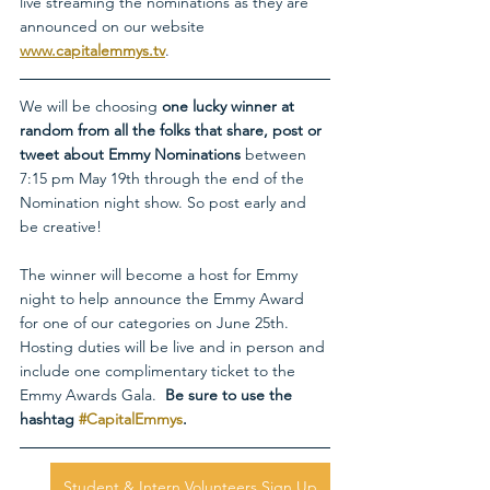
live streaming the nominations as they are 
announced on our website 
www.capitalemmys.tv
.
We will be choosing 
one lucky winner at 
random from all the folks that share, post or 
tweet about Emmy Nominations
 between 
7:15 pm May 19th through the end of the 
Nomination night show. So post early and 
be creative!
The winner will become a host for Emmy 
night to help announce the Emmy Award 
for one of our categories on June 25th. 
Hosting duties will be live and in person and 
include one complimentary ticket to the 
Emmy Awards Gala.  
Be sure to use the 
hashtag 
#CapitalEmmys
.
Student & Intern Volunteers Sign Up