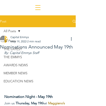
Post
All Posts
Capital Emmys
All Posts
May 19, 2022
2 min read
Nominations Announced May 19th
THE LATEST
By: Capital Emmys Staff
THE EMMYS
AWARDS NEWS
MEMBER NEWS
EDUCATION NEWS
Nomination Night - May 19th
Join us 
Thursday, May 19th
at 
Maggiano’s