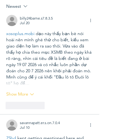
Announcement Videos
Newest
billy24barne.s7.8.3.5
Jul 20
xosoplus.mobi
 dạo này thấy bạn bè nói 
hoài nên mình ghé thử cho biết, kiểu xem 
giao diện họ làm ra sao thôi. Vừa vào đã 
thấy họ chia theo mục XSMB theo ngày khá 
rõ ràng, nhìn cái tiêu đề là biết đang ở bài 
ngày 19 07 2026 và có nhắc luôn phần dự 
đoán cho 20 7 2026 nên khỏi phải đoán mò. 
Mình cũng để ý cái khối “Đầu lô tô Đuôi lô 
tô” họ để…
Show More
Like
Reply
savannapatt.er.s.on.7.0.4
Jul 10
75bd
 kept getting mentioned here and 