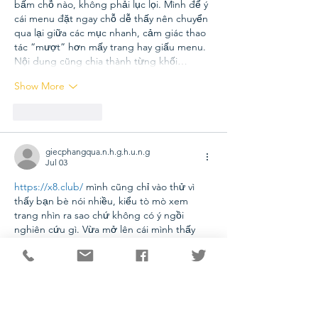
bấm chỗ nào, không phải lục lọi. Mình để ý 
cái menu đặt ngay chỗ dễ thấy nên chuyển 
qua lại giữa các mục nhanh, cảm giác thao 
tác “mượt” hơn mấy trang hay giấu menu. 
Nội dung cũng chia thành từng khối…
Show More
Like
Reply
giecphangqua.n.h.g.h.u.n.g
Jul 03
https://x8.club/
 mình cũng chỉ vào thử vì 
thấy bạn bè nói nhiều, kiểu tò mò xem 
trang nhìn ra sao chứ không có ý ngồi 
nghiên cứu gì. Vừa mở lên cái mình thấy 
giao diện khá thoáng, chữ không bị dồn 
dập nên nhìn đỡ mệt mắt. Mấy khối nội 
dung được tách riêng ra nên lướt xuống 
vẫn hiểu mình đang ở phần nào, không bị 
rối. Mình thích nhất là thanh menu đặt 
ngay chỗ dễ thấy,…